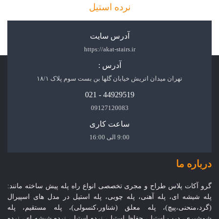
نرده استیل
آدرس سایت
https://akat-stairs.ir
آدرس :
تهران میدان اتریش خیابان گلها بن بست سوم پلاک ۱۸/۱
44929519 - 021
09127120083
ساعت کاری
9:00 الی 16:00
درباره ما
گرو آکات پلاس طراح و مجری تخصصی انواع راه پله پیش ساخته مانند:
پله شیشه ای، پله آهنی، پله چوبی، پله استیل در مدل های اسپیرال
(گرد،منحنی،پیچ)، پله معلق (شناور،کنسولی)، پله مستقیم، پله
شمشیری، درب استیل، حفاظ استیل، نرده استیل، نرده شیشه ای، نرده