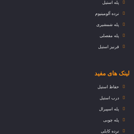
پله استیل
نرده آلومینیوم
پله شمشیری
پله مفصلی
قرنیز استیل
لینک های مفید
حفاظ استیل
درب استیل
پله اسپیرال
پله چوبی
نرده کابلی