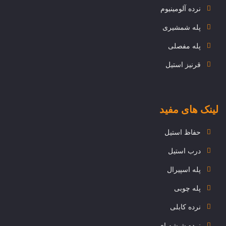
نرده آلومینیوم
پله شمشیری
پله مفصلی
قرنیز استیل
لینک های مفید
حفاظ استیل
درب استیل
پله اسپیرال
پله چوبی
نرده کابلی
نرده شیشه ای