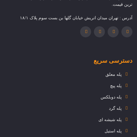
ترین قیمت.
آدرس : تهران میدان اتریش خیابان گلها بن بست سوم پلاک ۱۸/۱
دسترسی سریع
پله معلق
پله پیچ
پله دوبلکس
پله گرد
پله شیشه ای
پله استیل