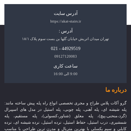
آدرس سایت
https://akat-stairs.ir
آدرس :
تهران میدان اتریش خیابان گلها بن بست سوم پلاک ۱۸/۱
44929519 - 021
09127120083
ساعت کاری
9:00 الی 16:00
درباره ما
گرو آکات پلاس طراح و مجری تخصصی انواع راه پله پیش ساخته مانند:
پله شیشه ای، پله آهنی، پله چوبی، پله استیل در مدل های اسپیرال
(گرد،منحنی،پیچ)، پله معلق (شناور،کنسولی)، پله مستقیم، پله
شمشیری، درب استیل، حفاظ استیل، نرده استیل، نرده شیشه ای، نرده
کابلی و سیم بکسلی با بهترین متریال و مدرن ترین طراحی با مناسب