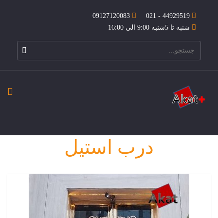
09127120083
44929519 - 021
شنبه تا 5شنبه 9:00 الی 16:00
درب استیل