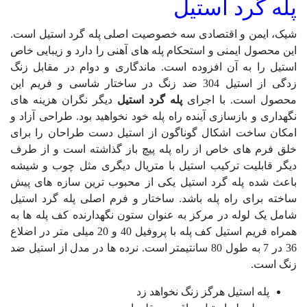
پله گرد استیل
شیک، ایمن و اقتصادی سه خصوصیت اصلی پله گرد استیل است.
این محصول ایمنی و استحکام پله های آهنی را دارد و زیبایی خاص
استیل را به آن افزوده است. ماندگاری و دوام در مقابل زنگ
زدگی از استیل 304 ضد زنگ در ساختار شاسی و فریم این
محصول است. با اجرای
پله گرد استیل
دیگر نگران هزینه های
نگهداری و بازسازی آینده راه پله خود نخواهید بود. طراحی آزاد و
امکان ساخت اشکال گوناگون از استیل دست طراحان را برای
خلق فرم های خاص از راه پله پیچ باز گذاشته است و از طرف
دیگر قابلیت ترکیب استیل با متریال دیگری مثل چوب و شیشه
باعث شده پله گرد استیل یکی از محبوب ترین سازه های پیش
ساخته برای راه پله باشد. ساختار و فرم اصلی پله گرد استیل
شامل یک لوله در مرکز به عنوان ستون نگهدارنده کف پله ها به
همراه فریم استیل کف پله با پروفیل 40 و 20 میلی متر در اضلاع
36 در 7 به طول 80 سانتیمتر است. نرده ها در مدل از استیل ضد
زنگ است.
پله استیل هرگز زنگ نخواهد زد