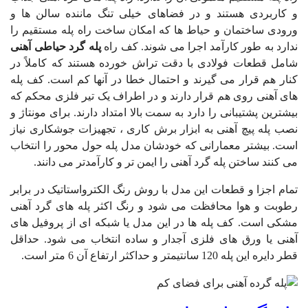
و کاربردی هستند و در فضاهای خیلی تنگ ماننده سالن ها و
ورودی ساختمان و حیاط ها که امکان ساخت راه پله مستقیم را
ندارد به طور کارآمد اجرا می شوند. کف راه
پله گرد حیاطی آهنی
شامل قطعات فولادی با دقت تراش خورده هستند که کاملاً در
کنار هم قرار می گیرند و احتمال خطا در آنها کم است. کف پله
های آهنی روی هم قرار دارند و در اطراف یک تیر فلزی محکم که
بیشترین پشتیبانی را دارد به سمت بالا امتداد دارند. برای مونتاژ و
نصب
پله پیچ آهنی
به ابزار برش کاری ، تجهیزات جوشکاری نیاز
است. بیشتر معمارانی که خودشان مدل پله حول محور را انتخاب
می کنند ساختن پله گرد آهنی را ایمن تر و کارآمدتر می دانند.
تمام اجزا و قطعات این مدل با روش رنگ الکترواستاتیک در برابر
رطوبت و هوا محافظت می شود و رنگ اکثر پله های گرد آهنی
مشکی است. کف پله ها در این مدل یا شبکه ای از پروفیل های
آهنی یا ورق های فلزی آجدار و ساده انتخاب می شود. حداقل
قطر دایره این پله 120 سانتیمتر و حداکثر ارتفاع آن 6 متر است.