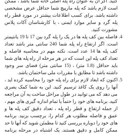
کنید. اگر آن به عنوان راه پله اصلی خانه شما باشد ، ممکن
است لازم باشد که پله مارپیچ شما حداقل عرض مشخصی
داشته باشد. برای کسب اطلاعات بیشتر در مورد قطر راه
پله گرد و سایر موارد ایمنی ، با کارشناسان آکات پلاس
مشورت کنید.
فاصله بین کف پله ها در یک را پله گرد بین 17 تا 19 یانتیمتر
است. اگر ارتفاع راه پله شما 240 سانتی متر باشد تعداد
کف پله ها 14 عدد است. نکته مهم در محاسبه فاصله و
تعداد کف پله این است که در هر مرحله از راه پله های شما
باید حداقل (1.8 متر) ، (15 سانتی متر) فضای سر وجود
داشته باشد تا مطابق با مقررات ملی ساختمان باشد.
اکنون که ابعاد لازم برای راه پله خود را محاسبه کرده اید ،
آنها را روی یک کاغذ ترسیم کنید. این به شما کمک بصری
می دهد که می توانید در طول مراحل ساخت به آن مراجعه
کنید. برنامه های خود را حتماً با تمام اندازه گیری های مهم ،
از جمله ارتفاع و قطر راه پله ، تعداد دقیق کف پله ها و
عمق و فاصله مطلوب هر کدام را، برچسب بزنید. برنامه
های خود را دوباره بررسی کنید تا مطمئن شوید که آنها تا حد
ممکن کامل و دقیق هستند. یک اشتباه در مرحله برنامه