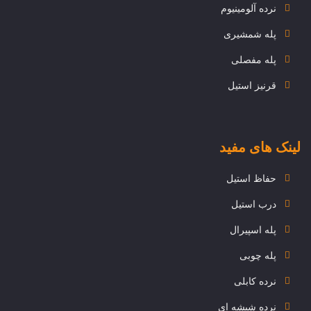
نرده آلومینیوم
پله شمشیری
پله مفصلی
قرنیز استیل
لینک های مفید
حفاظ استیل
درب استیل
پله اسپیرال
پله چوبی
نرده کابلی
نرده شیشه ای