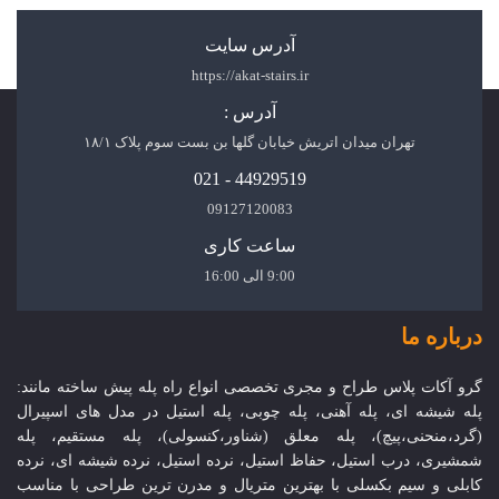
آدرس سایت
https://akat-stairs.ir
آدرس :
تهران میدان اتریش خیابان گلها بن بست سوم پلاک ۱۸/۱
44929519 - 021
09127120083
ساعت کاری
9:00 الی 16:00
درباره ما
گرو آکات پلاس طراح و مجری تخصصی انواع راه پله پیش ساخته مانند:
پله شیشه ای، پله آهنی، پله چوبی، پله استیل در مدل های اسپیرال
(گرد،منحنی،پیچ)، پله معلق (شناور،کنسولی)، پله مستقیم، پله
شمشیری، درب استیل، حفاظ استیل، نرده استیل، نرده شیشه ای، نرده
کابلی و سیم بکسلی با بهترین متریال و مدرن ترین طراحی با مناسب