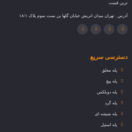
ترین قیمت.
آدرس : تهران میدان اتریش خیابان گلها بن بست سوم پلاک ۱۸/۱
دسترسی سریع
پله معلق
پله پیچ
پله دوبلکس
پله گرد
پله شیشه ای
پله استیل