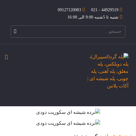
09127120083
44929519 - 021
شنبه تا 5شنبه 9:00 الی 16:00