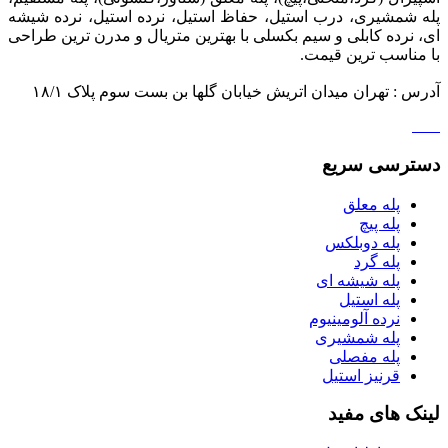
پله شمشیری، درب استیل، حفاظ استیل، نرده استیل، نرده شیشه
ای، نرده کابلی و سیم بکسلی با بهترین متریال و مدرن ترین طراحی
با مناسب ترین قیمت.
آدرس : تهران میدان اتریش خیابان گلها بن بست سوم پلاک ۱۸/۱
دسترسی سریع
پله معلق
پله پیچ
پله دوبلکس
پله گرد
پله شیشه ای
پله استیل
نرده آلومینیوم
پله شمشیری
پله مفصلی
قرنیز استیل
لینک های مفید