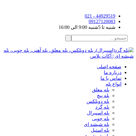
44929519 - 021
09127120083
شنبه تا 5شنبه 9:00 الی 16:00
صفحه اصلی
درباره ما
تماس با ما
انواع پله
پله معلق
پله پیچ
پله دوبلکس
پله گرد
پله اسپیرال
پله چوبی
پله شیشه ای
پله استیل
پله شمشیری