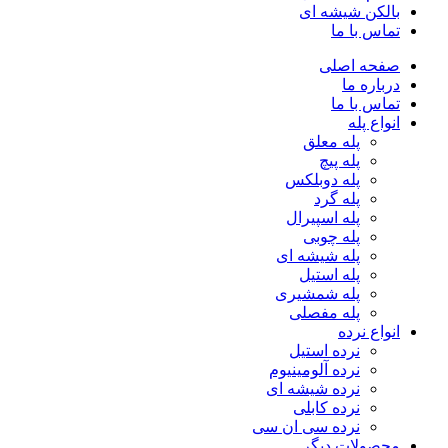
بالکن شیشه ای
تماس با ما
صفحه اصلی
درباره ما
تماس با ما
انواع پله
پله معلق
پله پیچ
پله دوبلکس
پله گرد
پله اسپیرال
پله چوبی
پله شیشه ای
پله استیل
پله شمشیری
پله مفصلی
انواع نرده
نرده استیل
نرده آلومینیوم
نرده شیشه ای
نرده کابلی
نرده سی ان سی
محصولات دیگر