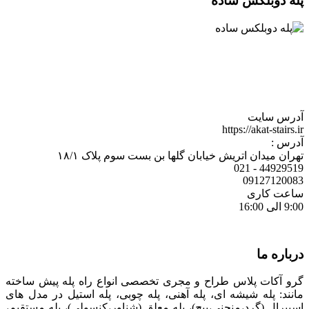
پله دوبلکس ساده
آدرس سایت
https://akat-stairs.ir
آدرس :
تهران میدان اتریش خیابان گلها بن بست سوم پلاک ۱۸/۱
44929519 - 021
09127120083
ساعت کاری
9:00 الی 16:00
درباره ما
گرو آکات پلاس طراح و مجری تخصصی انواع راه پله پیش ساخته
مانند: پله شیشه ای، پله آهنی، پله چوبی، پله استیل در مدل های
اسپیرال (گرد،منحنی،پیچ)، پله معلق (شناور،کنسولی)، پله مستقیم،